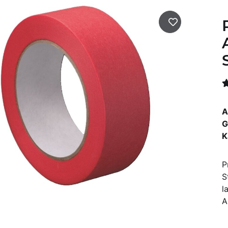
A
G
K
P
S
l
A