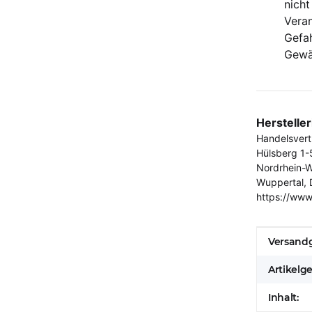
nich
Vera
Gefa
Gewä
Herstelle
Handelsver
Hülsberg 1-
Nordrhein-W
Wuppertal, 
https://www
Produkt
Wert
Versandg
Artikelg
Inhalt: