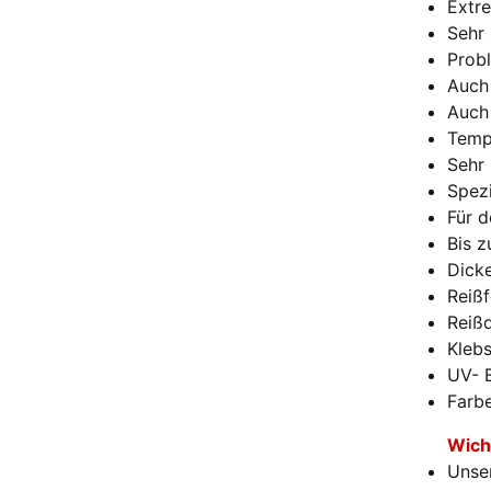
Extr
Sehr 
Probl
Auch
Auch 
Temp
Sehr 
Spezi
Für d
Bis z
Dick
Reiß
Reiß
Klebs
UV- B
Farbe
Wich
Unse