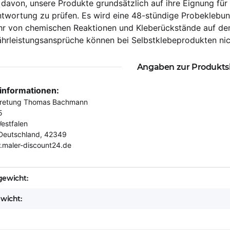
t davon, unsere Produkte grundsätzlich auf ihre Eignung 
ntwortung zu prüfen. Es wird eine 48-stündige Probeklebu
hr von chemischen Reaktionen und Kleberückstände auf de
hrleistungsansprüche können bei Selbstklebeprodukten nic
Angaben zur Produkts
rinformationen:
tretung Thomas Bachmann
5
estfalen
Deutschland, 42349
.maler-discount24.de
eigenschaft
ewicht:
ewicht: