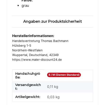
Farbe:
grau
Angaben zur Produktsicherheit
Herstellerinformationen:
Handelsvertretung Thomas Bachmann
Hülsberg 1-5
Nordrhein-Westfalen
Wuppertal, Deutschland, 42349
https://www.maler-discount24.de
Handschuhgrö
Produkteigenschaft
Wert
8 / M (Damen Standard)
ße:
Versandgewich
0,11 kg
t:
Artikelgewicht:
0,03
kg