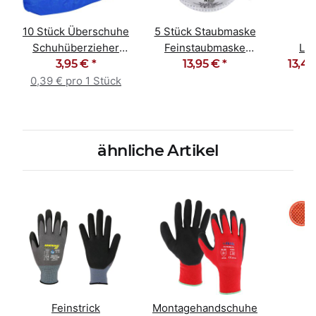
10 Stück Überschuhe
5 Stück Staubmaske
Schuhüberzieher
Feinstaubmaske
Lac
Überziehschuhe blau
3,95 €
*
Atemschutz FFP3 NR
13,95 €
*
13,49
Poly
D
gra
0,39 € pro 1 Stück
ähnliche Artikel
Feinstrick
Montagehandschuhe