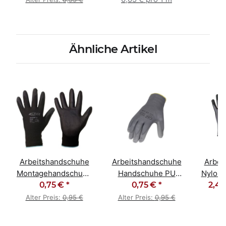
50m
Ähnliche Artikel
Arbeitshandschuhe
Arbeitshandschuhe
Arbei
Montagehandschuhe
Handschuhe PU
Nylon /
PU schwarz
0,75 €
*
beschichtet grau
0,75 €
*
2,49
Nop
Alter Preis:
0,95 €
Alter Preis:
0,95 €