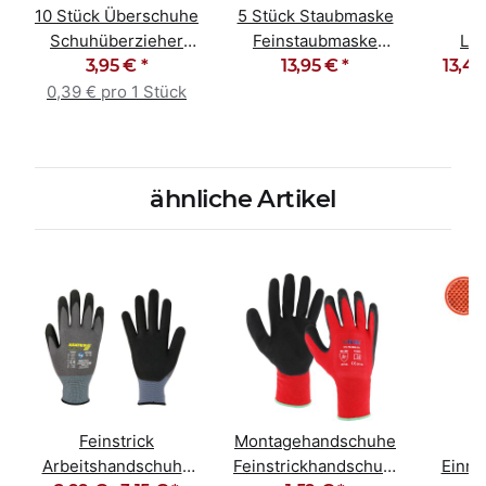
10 Stück Überschuhe
5 Stück Staubmaske
Schuhüberzieher
Feinstaubmaske
Lac
Überziehschuhe blau
3,95 €
*
Atemschutz FFP3 NR
13,95 €
*
13,49
Poly
D
gra
0,39 € pro 1 Stück
ähnliche Artikel
Feinstrick
Montagehandschuhe
Arbeitshandschuhe
Feinstrickhandschuhe
Einm