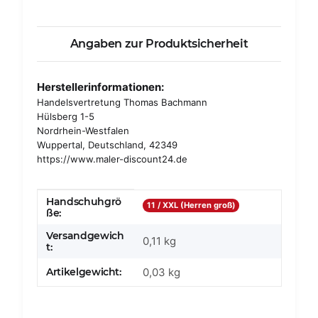
Angaben zur Produktsicherheit
Herstellerinformationen:
Handelsvertretung Thomas Bachmann
Hülsberg 1-5
Nordrhein-Westfalen
Wuppertal, Deutschland, 42349
https://www.maler-discount24.de
Handschuhgrö
Produkteigenschaft
Wert
11 / XXL (Herren groß)
ße:
Versandgewich
0,11 kg
t:
Artikelgewicht:
0,03
kg