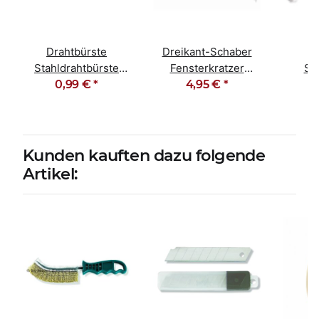
Drahtbürste
Dreikant-Schaber
I
Stahldrahtbürste
Fensterkratzer
St
Stahlbürste 4-reihig
0,99 €
*
langer Holzgriff
4,95 €
*
Ta
Nage
Kunden kauften dazu folgende
Artikel: