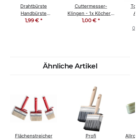
Drahtbürste
Cuttermesser-
Top
Handbürste
Klingen - 1x Köcher -
Ab
Vielzweckdrahtbürste
1,99 €
*
10 Stück 18mm
1,00 €
*
K
gebogen
Male
0,0
Ähnliche Artikel
Flächenstreicher
Profi
Allrou