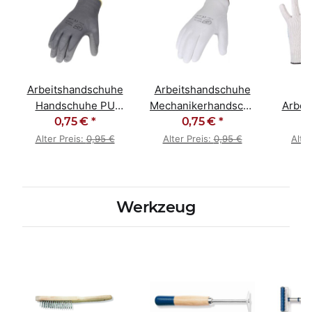
Arbeitshandschuhe
Arbeitshandschuhe
G
Handschuhe PU
Mechanikerhandschuhe
Arbei
beschichtet grau
0,75 €
*
0,75 €
PU weiß
*
ein
Alter Preis:
0,95 €
Alter Preis:
0,95 €
Alte
Werkzeug