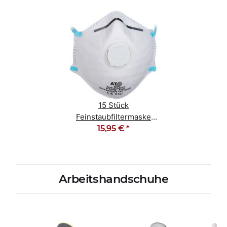
15 Stück
Feinstaubfiltermaske
Staubmaske FFP2 NR D
15,95 €
*
Arbeitshandschuhe