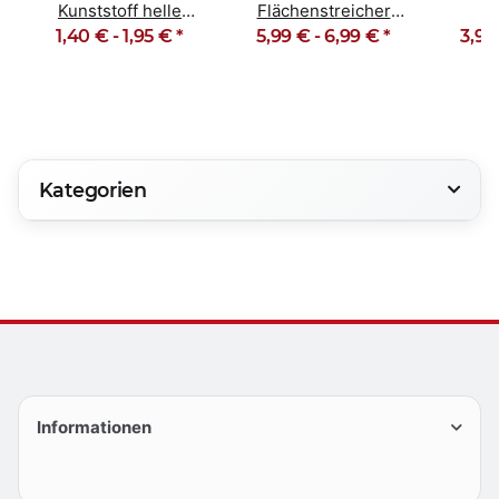
Kunststoff helle
Flächenstreicher
Ma
Mischborste 70-150
1,40 € -
1,95 €
*
Deckenbürste 100-
5,99 € -
6,99 €
*
Lackp
3,99
mm
120mm
Kategorien
Informationen