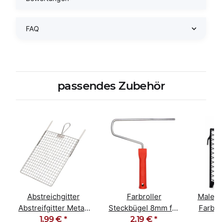
FAQ
passendes Zubehör
Abstreichgitter
Farbroller
Maler 
Abstreifgitter Metall
Steckbügel 8mm für
Farbgi
26cm x 30cm
1,99 €
*
25-27cm Farbwalzen
2,19 €
*
27