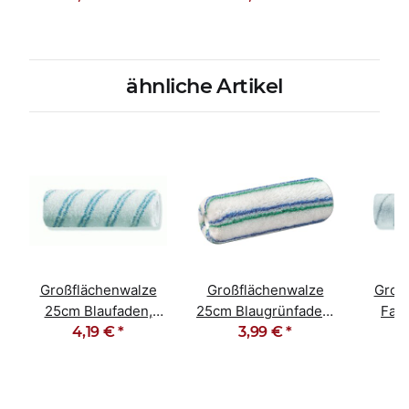
ähnliche Artikel
Großflächenwalze
Großflächenwalze
Groß
25cm Blaufaden,
25cm Blaugrünfaden,
Farb
Polyamid-Nylon
4,19 €
*
Polyacryl gewebt
3,99 €
*
Grauf