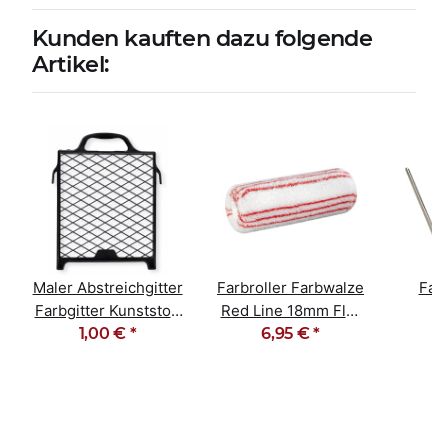
Kunden kauften dazu folgende
Artikel:
Maler Abstreichgitter
Farbroller Farbwalze
Farb
Farbgitter Kunststoff
Red Line 18mm Flor
S
27cm x 29cm
1,00 €
*
gepolstert 25cm
6,95 €
*
Male