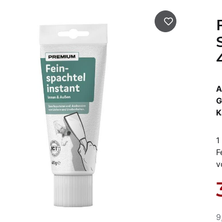
A
G
K
1
F
v
9