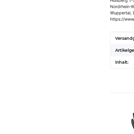
Hülsberg 1-
Nordrhein-W
Wuppertal, 
https://www
Produkt
Wert
Versandg
Artikelg
Inhalt: