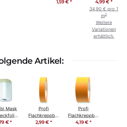
flexibel hohe
Stahlblatt
1,59 €
*
4,99 €
*
Form
34,90 € pro 1
2
m
Weitere
Variationen
erhältlich.
lgende Artikel:
bi Mask
Profi
Profi
eckfolie
Flachkreppband
Flachkreppband
mit
Goldband
Goldband
,79 €
*
2,99 €
*
4,19 €
*