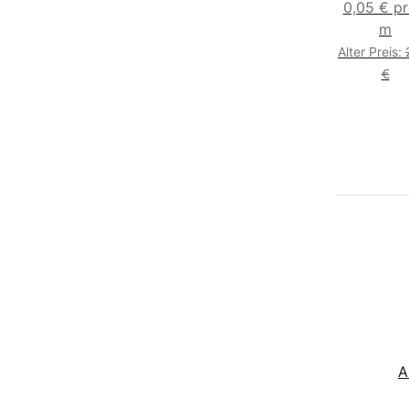
Malerkre
0,05 € pr
55cm x 
m
Alter Preis:
€
A