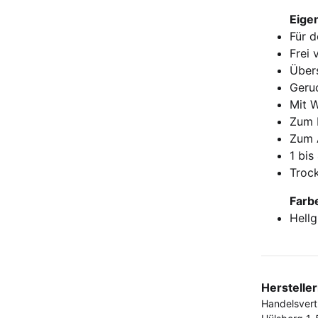
Eigen
Für 
Frei 
Über
Geru
Mit 
Zum 
Zum 
1 bis
Trock
Farb
Hellg
Herstelle
Handelsver