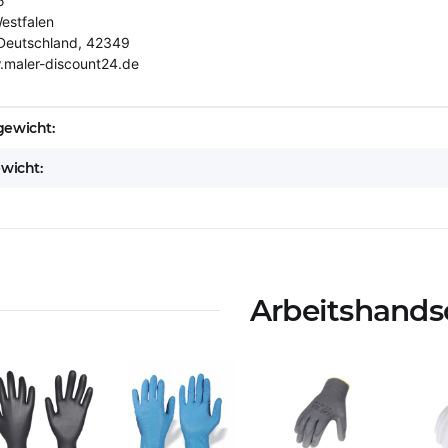
5
estfalen
Deutschland, 42349
.maler-discount24.de
eigenschaft
ewicht:
ewicht:
Arbeitshand