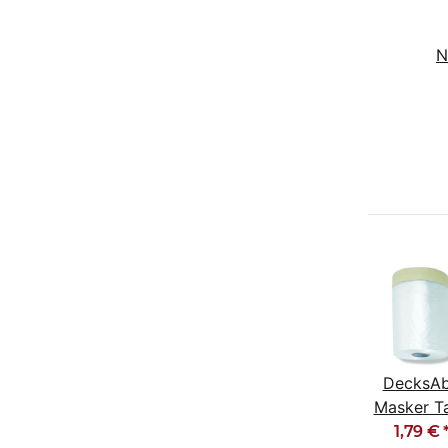
N
E
DecksA
Masker T
Kombi M
1,79 €