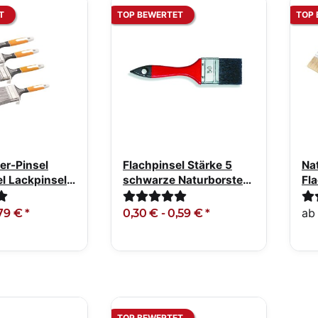
T
TOP BEWERTET
TOP 
ier-Pinsel
Flachpinsel Stärke 5
Na
l Lackpinsel
schwarze Naturborste
Fla
rot-schwarz
Gr
a
,79 €
*
0,30 € -
0,59 €
*
TOP BEWERTET