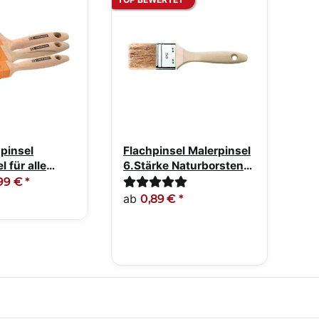
hpinsel
Flachpinsel Malerpinsel
l für alle
6.Stärke Naturborsten-
d Lacke
Mix
99 €
*
ab
0,89 €
*