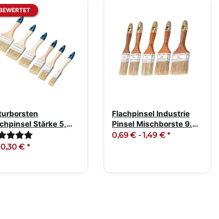
BEWERTET
turborsten
Flachpinsel Industrie
chpinsel Stärke 5,
Pinsel Mischborste 9.
ößen 25-100mm
Stärke
0,69 € -
1,49 €
*
b
0,30 €
*