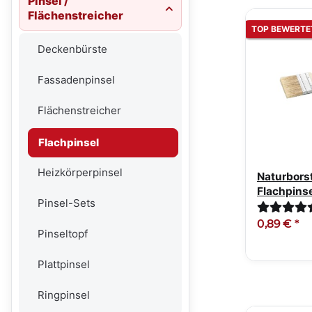
Pinsel /
Flächenstreicher
TOP BEWERTE
Deckenbürste
Fassadenpinsel
Flächenstreicher
Flachpinsel
Heizkörperpinsel
Naturbors
Flachpinse
Pinsel-Sets
Stärke 5.
0,89 €
*
Pinseltopf
Plattpinsel
Ringpinsel