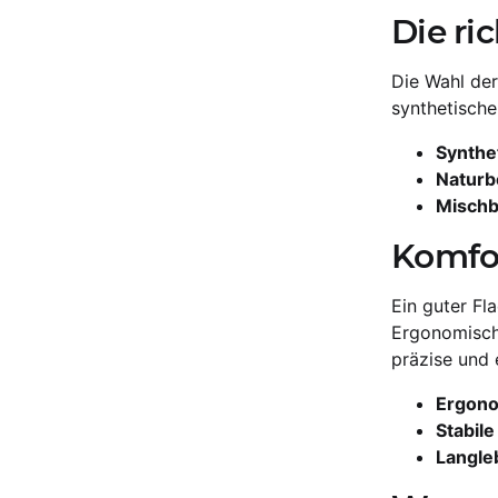
Die ric
Die Wahl der
synthetische
Synthe
Naturb
Mischb
Komfo
Ein guter Fl
Ergonomische
präzise und 
Ergono
Stabil
Langle