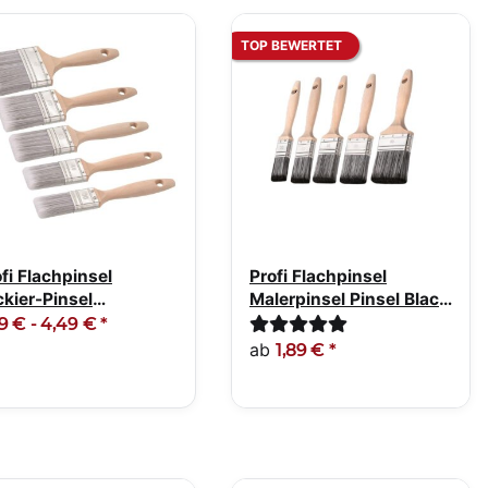
TOP BEWERTET
fi Flachpinsel
Profi Flachpinsel
ckier-Pinsel
Malerpinsel Pinsel Black
kpinsel Holzstiel
Line
9 € -
4,49 €
*
ab
1,89 €
*