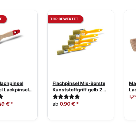
T
TOP BEWERTET
lachpinsel
Flachpinsel Mix-Borste
Ma
el Lackpinsel
Kunststoffgriff gelb 20-
La
100mm
Ma
1,
ab
49 €
*
0,90 €
*