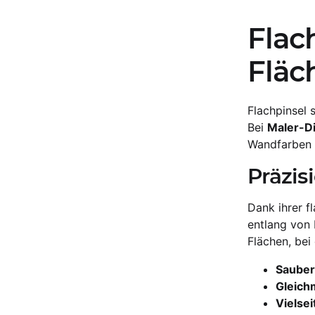
Flac
Fläc
Flachpinsel 
Bei
Maler-D
Wandfarben –
Präzis
Dank ihrer f
entlang von 
Flächen, bei
Sauber
Gleich
Vielsei