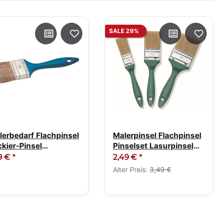
SALE 29%
lerbedarf Flachpinsel
Malerpinsel Flachpinsel
ckier-Pinsel
Pinselset Lasurpinsel
lerpinsel 50mm
Set 3-tlg
29 €
*
2,49 €
*
Alter Preis:
3,49 €