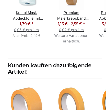
Kombi Mask
Premium
Prof
Abdeckfolie mit
Malerkreppband
Abkle
Abklebeband 55cm x
1,79 €
*
1,15 € -
Malerband
2,55 €
*
Strong
3,95
33m
Abklebeband braun
0,05 € pro 1 m
0,02 € pro 1 m
0,0
Weitere Variationen
Weiter
Alter Preis:
2,49 €
erhältlich.
e
Kunden kauften dazu folgende
Artikel: