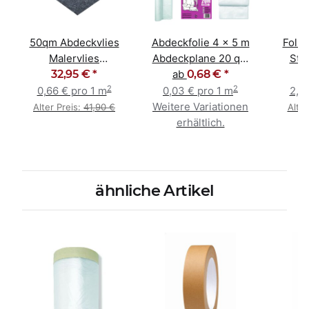
50qm Abdeckvlies
Abdeckfolie 4 x 5 m
Folie
Malervlies
Abdeckplane 20 qm
Sta
Schutzvlies 1m x
32,95 €
*
Malerfolie 5 - 40 my
ab
0,68 €
*
2,2
2
2
50m Rolle
0,66 € pro 1 m
0,03 € pro 1 m
2,9
Weitere Variationen
Alter Preis:
41,90 €
Alter
erhältlich.
ähnliche Artikel