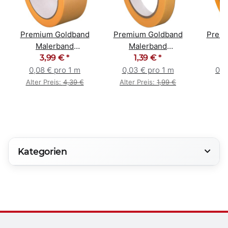
Premium Goldband
Premium Goldband
Premi
Malerband
Malerband
M
Abklebeband
3,99 €
*
Abklebeband
1,39 €
*
Ab
Abdeckband 50mm
Abdeckband 19mm
Abde
0,08 € pro 1 m
0,03 € pro 1 m
0,0
Alter Preis:
4,39 €
Alter Preis:
1,99 €
Kategorien