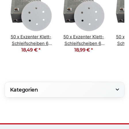
50 x Exzenter Klett-
50 x Exzenter Klett-
50 x E
Schleifscheiben 6-
Schleifscheiben 6-
Schle
Loch Korn 240
18,49 €
*
Loch Korn 80
18,99 €
*
Loc
Kategorien