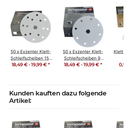
50 x Exzenter Klett-
50 x Exzenter Klett-
Klett 
Schleifscheiben 15-
Schleifscheiben 9-
18,49 € -
Loch Korn 40-600
19,99 €
*
18,49 € -
Loch Korn 40-600
19,99 €
*
0,90
T
Lang
Kunden kauften dazu folgende
Artikel: