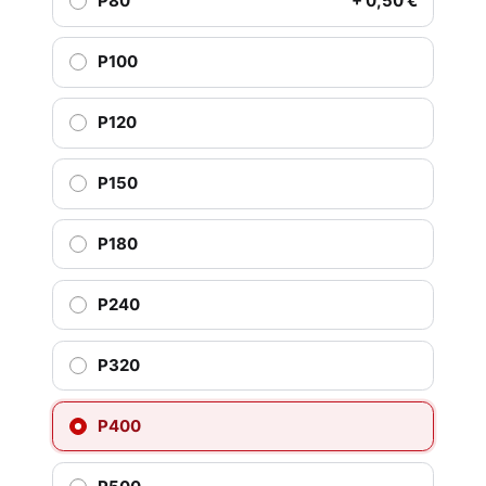
P80
+ 0,50 €
P100
P120
P150
P180
P240
P320
P400