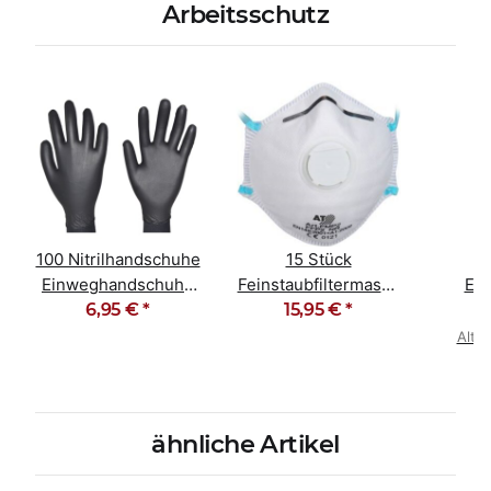
Arbeitsschutz
100 Nitrilhandschuhe
15 Stück
Einweghandschuhe
Feinstaubfiltermaske
Ein
ungepudert schwarz
6,95 €
*
Staubmaske FFP2
15,95 €
*
Schu
NR D
Alter
ähnliche Artikel