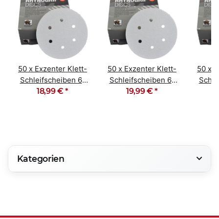
50 x Exzenter Klett-
50 x Exzenter Klett-
50 x E
Schleifscheiben 6-
Schleifscheiben 6-
Schle
Loch Korn 80
18,99 €
*
Loch Korn 40
19,99 €
*
Loc
Kategorien