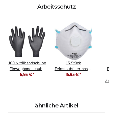
Arbeitsschutz
100 Nitrilhandschuhe
15 Stück
Einweghandschuhe
Feinstaubfiltermaske
Ein
ungepudert schwarz
6,95 €
*
Staubmaske FFP2
15,95 €
*
Schu
NR D
Alter
ähnliche Artikel