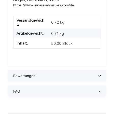
Langen, Deutschland, 63225
https://www.indasa-abrasives.com/de
Versandgewich
Produkteigenschaft
Wert
0,72 kg
t:
Artikelgewicht:
0,71
kg
Inhalt:
50,00 Stück
Bewertungen
FAQ