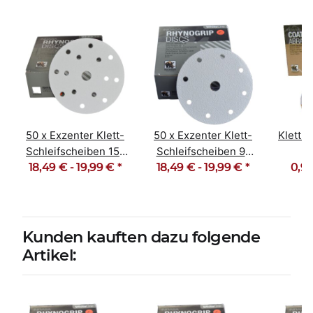
50 x Exzenter Klett-
50 x Exzenter Klett-
Klett 
Schleifscheiben 15-
Schleifscheiben 9-
18,49 € -
Loch Korn 40-600
19,99 €
*
18,49 € -
Loch Korn 40-600
19,99 €
*
0,90
T
Lang
Kunden kauften dazu folgende
Artikel: