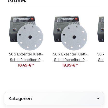
Artikel:
50 x Exzenter Klett-
50 x Exzenter Klett-
50 x E
Schleifscheiben 9-
Schleifscheiben 9-
Schle
Loch Korn 120
18,49 €
*
Loch Korn 40
19,99 €
*
Lo
Kategorien