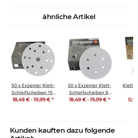
ähnliche Artikel
50 x Exzenter Klett-
50 x Exzenter Klett-
Klett 
Schleifscheiben 15-
Schleifscheiben 6-
18,49 € -
Loch Korn 40-600
19,99 €
*
18,49 € -
Loch Korn 40-600
19,99 €
*
0,90
T
Lang
Kunden kauften dazu folgende