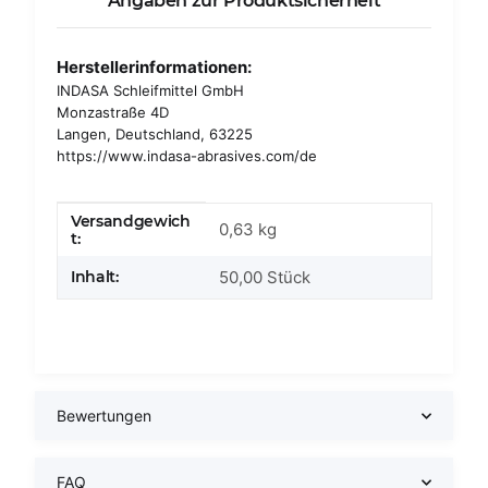
Angaben zur Produktsicherheit
Herstellerinformationen:
INDASA Schleifmittel GmbH
Monzastraße 4D
Langen, Deutschland, 63225
https://www.indasa-abrasives.com/de
Versandgewich
Produkteigenschaft
Wert
0,63 kg
t:
Inhalt:
50,00 Stück
Bewertungen
FAQ