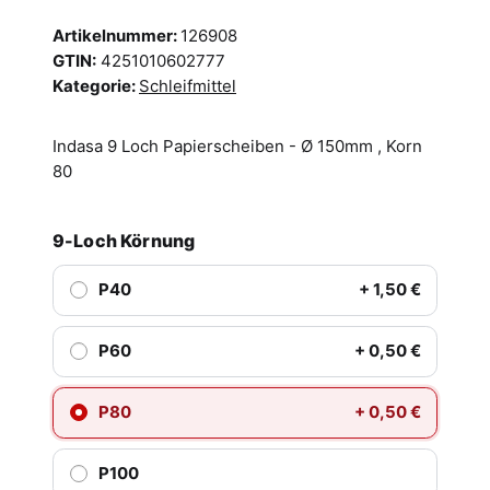
Artikelnummer:
126908
GTIN:
4251010602777
Kategorie:
Schleifmittel
Indasa 9 Loch Papierscheiben - Ø 150mm , Korn
80
9-Loch Körnung
P40
+ 1,50 €
P60
+ 0,50 €
P80
+ 0,50 €
P100