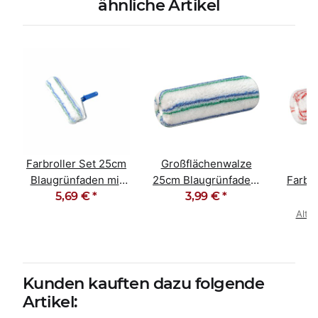
ähnliche Artikel
Farbroller Set 25cm
Großflächenwalze
M
Blaugrünfaden mit
25cm Blaugrünfaden,
Farbro
Malerbügel
5,69 €
*
Polyacryl gewebt
3,99 €
*
Trip
Alter
Kunden kauften dazu folgende
Artikel: