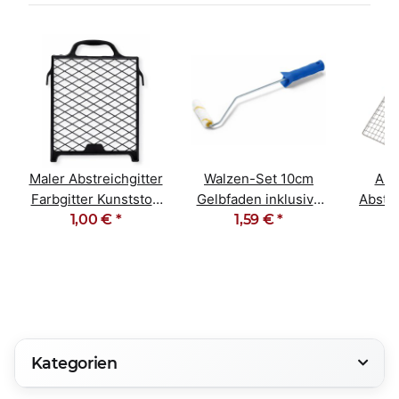
Maler Abstreichgitter
Walzen-Set 10cm
Abs
Farbgitter Kunststoff
Gelbfaden inklusive
Abstre
27cm x 29cm
1,00 €
*
37cm Steckbügel
1,59 €
*
26
Kategorien