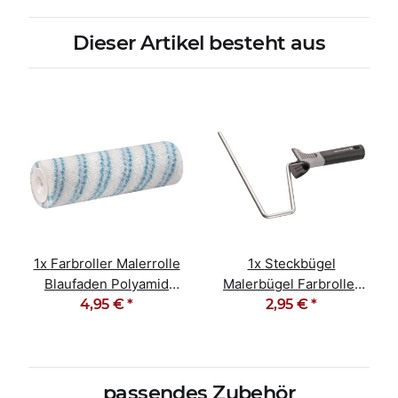
Dieser Artikel besteht aus
1x
Farbroller Malerrolle
1x
Steckbügel
Blaufaden Polyamid
Malerbügel Farbroller
12mm Flor-25cm
4,95 €
*
Bügel 25cm Soft-Grip
2,95 €
*
passendes Zubehör