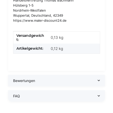
Handelsvertretung Thomas Bachmann
Hülsberg 1-5
Nordrhein-Westfalen
Wuppertal, Deutschland, 42349
https://www.maler-discount24.de
Versandgewich
Produkteigenschaft
Wert
0,13 kg
t:
Artikelgewicht:
0,12
kg
Bewertungen
FAQ