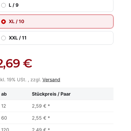
L / 9
XL / 10
XXL / 11
2,69 €
nkl. 19% USt. , zzgl.
Versand
ab
Stückpreis / Paar
12
2,59 €
*
60
2,55 €
*
120
2,49 €
*