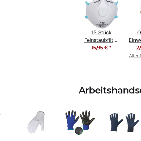
15 Stück
O
Feinstaubfiltermaske
Einw
Staubmaske
Sch
15,95 €
*
2
FFP2 NR D
SMS
Alter 
Arbeitshand