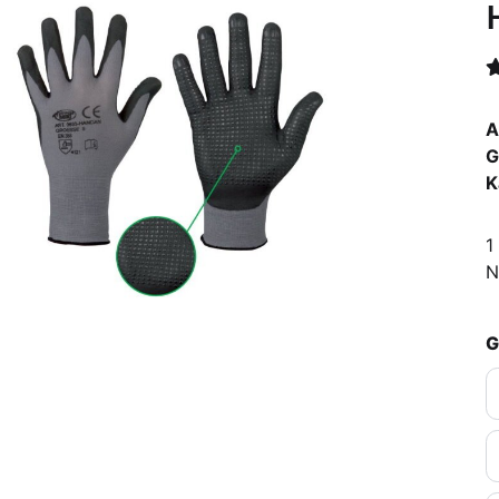
A
G
K
1
N
G