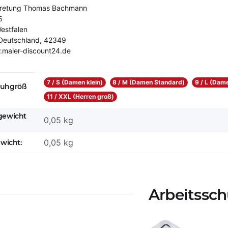
tretung Thomas Bachmann
5
estfalen
Deutschland, 42349
.maler-discount24.de
eigenschaft
7 / S (Damen klein)
8 / M (Damen Standard)
9 / L (Dame
uhgröß
11 / XXL (Herren groß)
gewicht
0,05 kg
0,05
kg
ewicht:
Arbeitssch