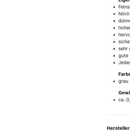
Feins
Nitri
dünne
hoher
herv
siche
sehr 
gute 
Jedes
Farb
grau 
Gewi
ca. 0
Herstelle