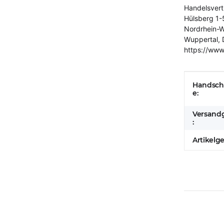
Handelsver
Hülsberg 1-
Nordrhein-W
Wuppertal, 
https://www
Produkt
Wert
Handsch
e:
Versand
:
Artikelg