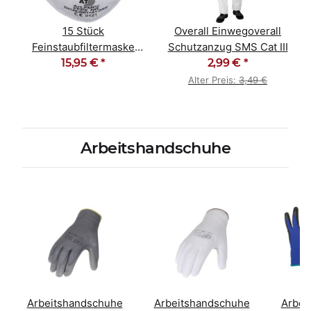
15 Stück
Overall Einwegoverall
Feinstaubfiltermaske
Schutzanzug SMS Cat III
Staubmaske FFP2 NR D
15,95 €
*
2,99 €
*
Alter Preis:
3,49 €
Arbeitshandschuhe
uhe
Arbeitshandschuhe
Arbeitshandschuhe
Arbei