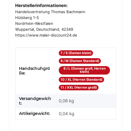
Herstellerinformationen:
Handelsvertretung Thomas Bachmann
Hülsberg 1-5
Nordrhein-Westfalen
Wuppertal, Deutschland, 42349
https://www.maler-discount24.de
Produkteigenschaft
Wert
7 / S (Damen klein)
8 / M (Damen Standard)
Handschuhgrö
9 / L (Damen groß, Herren
klein)
ße:
10 / XL (Herren Standard)
11 / XXL (Herren groß)
Versandgewich
0,06 kg
t:
Artikelgewicht:
0,04
kg