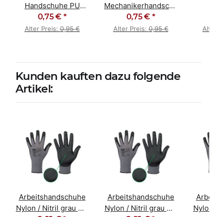
Handschuhe PU
Mechanikerhandschuhe
beschichtet grau
0,75 €
*
0,75 €
PU weiß
*
Nitri
bla
Alter Preis:
0,95 €
Alter Preis:
0,95 €
Alte
P
Kunden kauften dazu folgende
Artikel:
Arbeitshandschuhe
Arbeitshandschuhe
Arbei
Nylon / Nitril grau mit
Nylon / Nitril grau mit
Nylon /