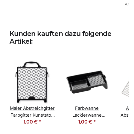
Alter
Kunden kauften dazu folgende
Artikel:
Maler Abstreichgitter
Farbwanne
Abs
Farbgitter Kunststoff
Lackierwanne
Abstre
27cm x 29cm
1,00 €
*
Kunststoff schwarz
1,00 €
*
26
15cm x 29cm