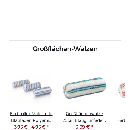
Großflächen-Walzen
Farbroller Malerrolle
Großflächenwalze
M
Blaufaden Polyamid
25cm Blaugrünfaden,
Farbro
3,95 € -
12mm Florhöhe
4,95 €
*
Polyacryl gewebt
3,99 €
*
Trip