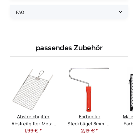
FAQ
passendes Zubehör
Abstreichgitter
Farbroller
Maler 
Abstreifgitter Metall
Steckbügel 8mm für
Farbgi
26cm x 30cm
1,99 €
*
25-27cm Farbwalzen
2,19 €
*
27