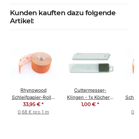
Kunden kauften dazu folgende
Artikel:
Rhynowood
Cuttermesser-
R
Schleifpapier-Rolle,
Klingen - 1x Köcher -
Schlei
Körnung 80
33,95 €
*
10 Stück 18mm
1,00 €
*
Kö
0,68 € pro 1 m
0,6