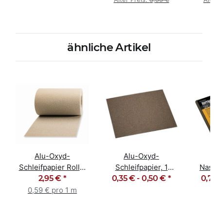
ähnliche Artikel
Alu-Oxyd-
Alu-Oxyd-
Schleifpapier Rolle,
Schleifpapier, 1
Nasss
5m Korn 60 - 240
2,95 €
*
Bogen Korn 60 - 240
0,35 € -
0,50 €
*
0,70
23
Körn
0,59 € pro 1 m