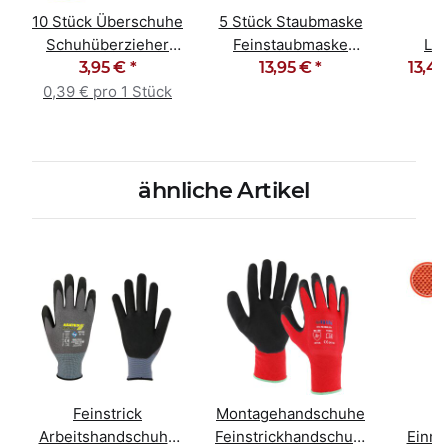
10 Stück Überschuhe
5 Stück Staubmaske
Schuhüberzieher
Feinstaubmaske
Lac
Überziehschuhe blau
3,95 €
*
Atemschutz FFP3 NR
13,95 €
*
13,49
Poly
D
gra
0,39 € pro 1 Stück
ähnliche Artikel
Feinstrick
Montagehandschuhe
Arbeitshandschuhe
Feinstrickhandschuhe
Einm