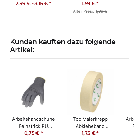
chuhe
Montagehandschuhe
2,99 € -
3,15 €
*
Soft Latex
1,59 €
*
Einwe
Hit Flex
Grip
Alter Preis:
1,99 €
Kunden kauften dazu folgende
Artikel:
Arbeitshandschuhe
Top Malerkrepp
Arbei
Feinstrick PU
Abklebeband
Fe
beschichtet grau 10 /
0,75 €
*
Kreppband
1,75 €
*
beschi