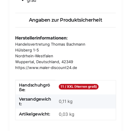
grau
Angaben zur Produktsicherheit
Herstellerinformationen:
Handelsvertretung Thomas Bachmann
Hülsberg 1-5
Nordrhein-Westfalen
Wuppertal, Deutschland, 42349
https://www.maler-discount24.de
Handschuhgrö
Produkteigenschaft
Wert
11 / XXL (Herren groß)
ße:
Versandgewich
0,11 kg
t:
Artikelgewicht:
0,03
kg