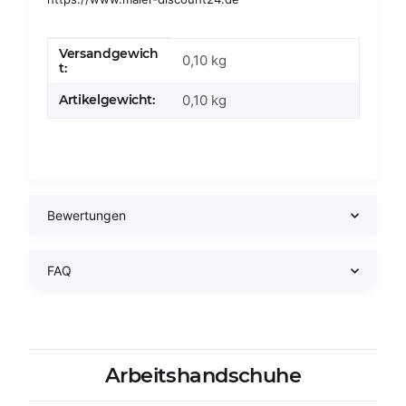
Versandgewich
Produkteigenschaft
Wert
0,10 kg
t:
Artikelgewicht:
0,10
kg
Bewertungen
FAQ
Arbeitshandschuhe