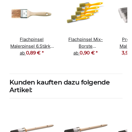
Flachpinsel
Flachpinsel Mix-
Prof
Malerpinsel 6.Stärke
Borste
Malerp
Naturborsten-Mix
ab
0,89 €
*
Kunststoffgriff gelb
ab
0,90 €
*
Farb
3,99
20-100mm
Kunden kauften dazu folgende
Artikel: