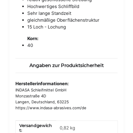
Hochwertiges Schliffbild
Sehr lange Standzeit
gleichmäßige Oberflächenstruktur
15 Loch - Lochung
Korn:
40
Angaben zur Produktsicherheit
Herstellerinformationen:
INDASA Schleifmittel GmbH
Monzastraße 4D
Langen, Deutschland, 63225
https://www.indasa-abrasives.com/de
Versandgewich
Produkteigenschaft
Wert
0,82 kg
t: