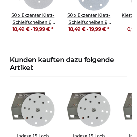
50 x Exzenter Klett-
50 x Exzenter Klett-
Klett 
Schleifscheiben 6-
Schleifscheiben 9-
18,49 € -
Loch Korn 40-600
19,99 €
*
18,49 € -
Loch Korn 40-600
19,99 €
*
0,90
T
Lang
Kunden kauften dazu folgende
Artikel:
Indasa 15 Loch
Indasa 15 Loch
Ind