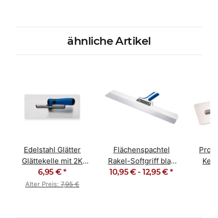
ähnliche Artikel
Edelstahl Glätter
Flächenspachtel
Profi
Glättekelle mit 2K
Rakel-Softgriff blau
Kell
ergo-grip rostfrei
6,95 €
*
rostfrei 250-600mm
10,95 € -
12,95 €
*
Glätt
Alter Preis:
7,95 €