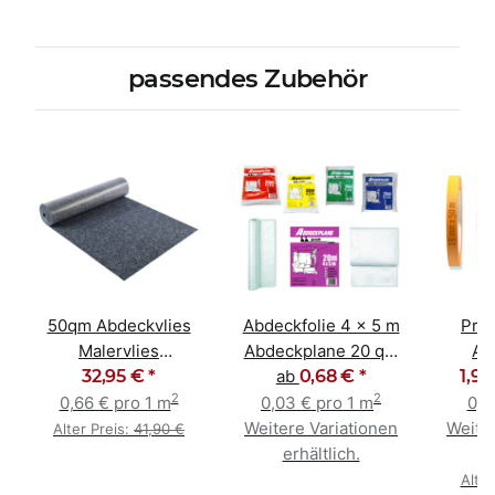
passendes Zubehör
50qm Abdeckvlies
Abdeckfolie 4 x 5 m
Prof
Malervlies
Abdeckplane 20 qm
Ab
Schutzvlies 1m x
32,95 €
*
Malerfolie 5 - 40 my
ab
0,68 €
*
Gold
1,99
2
2
50m Rolle
0,66 € pro 1 m
0,03 € pro 1 m
0,0
Weitere Variationen
Weiter
Alter Preis:
41,90 €
erhältlich.
e
Alter