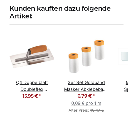
Kunden kauften dazu folgende
Artikel:
Q4 Doppelblatt
3er Set Goldband
Mal
Doubleflex
Masker Abklebeband
Spac
Glättekelle 2K Griff
15,95 €
*
Abdeckfolie 55cm x
6,79 €
*
Sof
280x110mm
25m
0,09 € pro 1 m
Alter Preis:
10,47 €