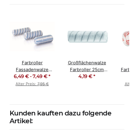
Farbroller
Großflächenwalze
M
Fassadenwalze
Farbroller 25cm
Farbro
Blaufaden Polyamid
6,49 € -
7,49 €
*
Graufaden Polyamid
4,19 €
*
Trip
gepolstert
Alter Preis:
7,95 €
Alter
Kunden kauften dazu folgende
Artikel: