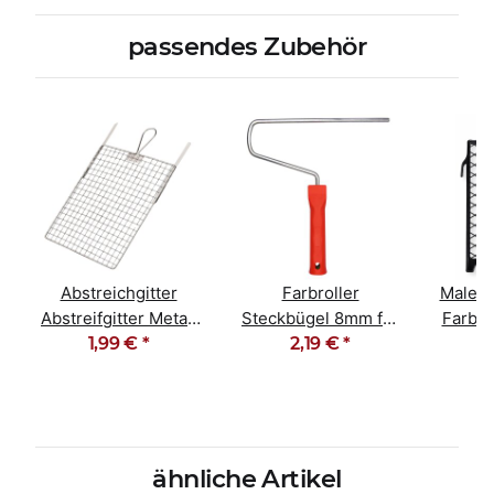
passendes Zubehör
Abstreichgitter
Farbroller
Maler 
Abstreifgitter Metall
Steckbügel 8mm für
Farbgi
26cm x 30cm
1,99 €
*
25-27cm Farbwalzen
2,19 €
*
27
ähnliche Artikel