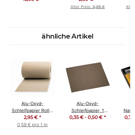
NR D
Alter Preis:
3,95 €
Alte
ähnliche Artikel
Alu-Oxyd-
Alu-Oxyd-
Schleifpapier Rolle,
Schleifpapier, 1
Nasss
5m Korn 60 - 240
2,95 €
*
Bogen Korn 60 - 240
0,35 € -
0,50 €
*
0,70
23
Körn
0,59 € pro 1 m