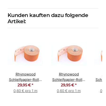
Kunden kauften dazu folgende
Artikel:
Rhynowood
Rhynowood
R
Schleifpapier-Rolle,
Schleifpapier-Rolle,
Schlei
Körnung 120
29,95 €
*
Körnung 240
29,95 €
*
K
0,60 € pro 1 m
0,60 € pro 1 m
0,6