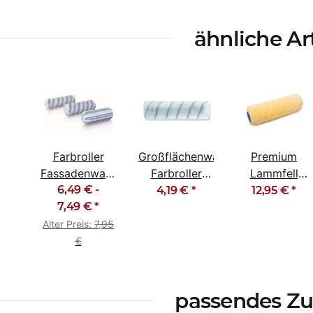
ähnliche Ar
Farbroller
Großflächenwalze
Premium
Fassadenwalze
Farbroller
Lammfell
Blaufaden
6,49 € -
25cm
Farbroller
4,19 €
*
12,95 €
*
Polyamid
7,49 €
*
Graufaden
Farbwalze
gepolstert
Polyamid
Malerrolle
Alter Preis:
7,95
25cm
€
passendes Z