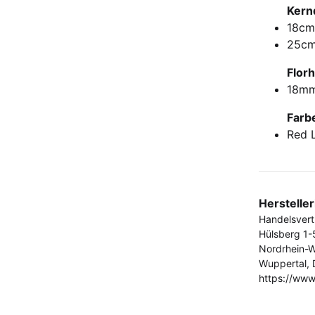
Kern
18cm
25c
Flor
18m
Farb
Red 
Herstelle
Handelsver
Hülsberg 1-
Nordrhein-W
Wuppertal, 
https://www