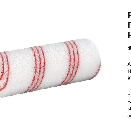
A
H
K
P
F
s
a