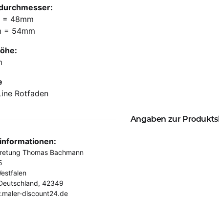
durchmesser:
 = 48mm
m = 54mm
höhe:
m
e
Line Rotfaden
Angaben zur Produkts
rinformationen:
tretung Thomas Bachmann
5
estfalen
Deutschland, 42349
.maler-discount24.de