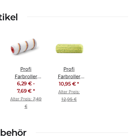
tikel
Profi
Profi
Farbroller
Farbroller
Farbwalze
6,29 € -
Malerrolle
10,95 €
*
Malerrolle
7,69 €
*
25cm
Alter Preis:
Malerwalze
Grünstreif
Alter Preis:
7,49
12,95 €
TopLine
gepolstert
€
ubehör