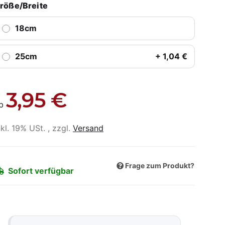
röße/Breite
18cm
25cm
+ 1,04 €
3,95 €
b
nkl. 19% USt. , zzgl.
Versand
Frage zum Produkt?
Sofort verfügbar