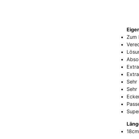
Eige
Zum 
Vered
Lösu
Absol
Extra
Extr
Sehr
Sehr
Ecke
Pass
Super
Läng
18cm