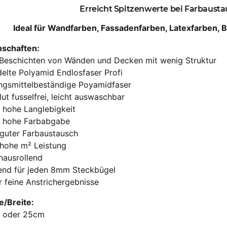
Erreicht Spitzenwerte bei Farbausta
Ideal für Wandfarben, Fassadenfarben, Latexfarben, Bi
nschaften:
Beschichten von Wänden und Decken mit wenig Struktur
elte Polyamid Endlosfaser Profi
ngsmittelbeständige Poyamidfaser
ut fusselfrei, leicht auswaschbar
 hohe Langlebigkeit
a hohe Farbabgabe
 guter Farbaustausch
 hohe m² Leistung
nausrollend
end für jeden 8mm Steckbügel
 feine Anstrichergebnisse
e/Breite:
 oder 25cm